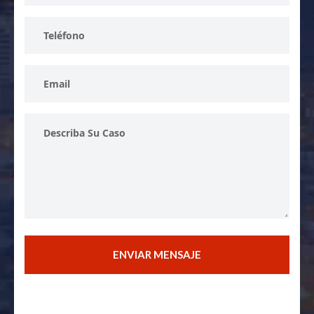
Phone
Number
Email
Address
Describe
Your
Case